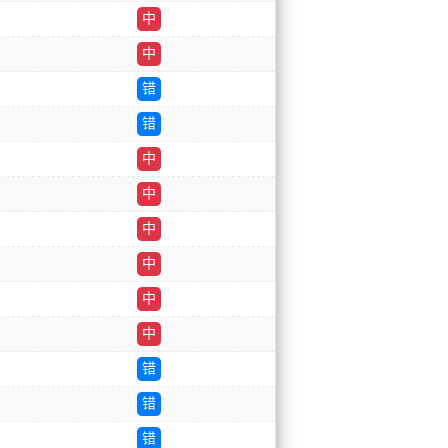
中
中
错
错
中
中
中
中
中
中
错
错
错