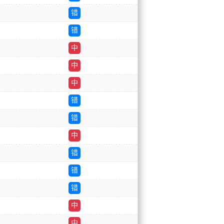
错
错
中
中
中
错
错
中
错
错
错
中
中