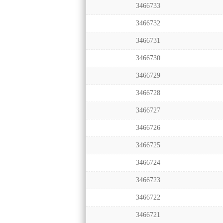
3466733
3466732
3466731
3466730
3466729
3466728
3466727
3466726
3466725
3466724
3466723
3466722
3466721