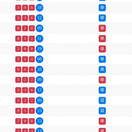
18
单
3
9
6
12
单
3
3
6
09
单
8
1
0
11
单
8
1
2
19
单
3
8
8
08
单
3
1
4
10
单
0
6
4
09
单
5
2
2
12
单
3
3
6
09
双
5
2
2
15
双
9
5
1
15
单
7
8
0
13
单
5
6
2