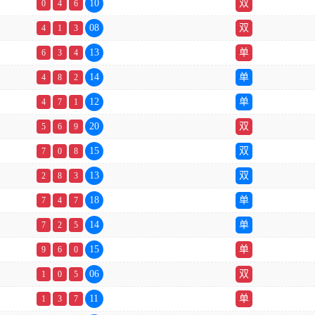
10
双
0
4
6
08
双
4
1
3
13
单
6
3
4
14
单
4
8
2
12
单
4
7
1
20
双
5
6
9
15
双
7
0
8
13
双
2
8
3
18
单
7
4
7
14
单
7
2
5
15
单
9
6
0
06
双
1
0
5
11
单
1
3
7