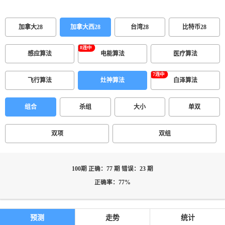
加拿大28
加拿大西28
台湾28
比特币28
感应算法
电能算法
医疗算法
飞行算法
灶神算法
白泽算法
组合
杀组
大小
单双
双项
双组
100期 正确：77 期 错误：23 期
正确率：77%
预测
走势
统计