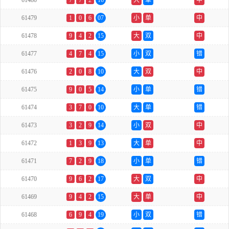
61480
7
7
2
16
大
单
中
61479
1
0
6
07
小
单
中
61478
9
4
2
15
大
双
中
61477
4
7
4
15
小
双
错
61476
2
0
8
10
大
双
中
61475
9
0
5
14
小
单
错
61474
3
7
0
10
大
单
错
61473
3
2
9
14
小
双
中
61472
1
3
9
13
大
单
中
61471
7
2
9
18
小
单
错
61470
9
6
2
17
大
双
中
61469
9
4
2
15
大
单
中
61468
6
9
4
19
小
双
错