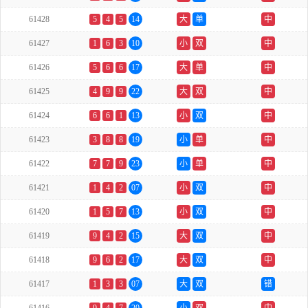
61428
5
4
5
14
大
单
中
61427
1
6
3
10
小
双
中
61426
5
6
6
17
大
单
中
61425
4
9
9
22
大
双
中
61424
6
6
1
13
小
双
中
61423
3
8
8
19
小
单
中
61422
7
7
9
23
小
单
中
61421
1
4
2
07
小
双
中
61420
1
5
7
13
小
双
中
61419
9
4
2
15
大
双
中
61418
9
6
2
17
大
双
中
61417
1
3
3
07
大
双
错