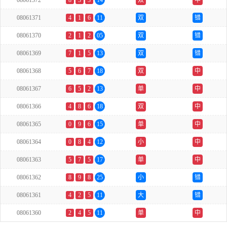
08061372
8
3
3
14
双
中
08061371
4
1
6
11
双
错
08061370
2
1
2
05
双
错
08061369
7
1
5
13
双
错
08061368
5
6
7
18
双
中
08061367
6
5
2
13
单
中
08061366
4
8
6
18
双
中
08061365
0
9
6
15
单
中
08061364
0
8
4
12
小
中
08061363
5
7
5
17
单
中
08061362
8
9
8
25
小
错
08061361
4
2
5
11
大
错
08061360
2
4
5
11
单
中