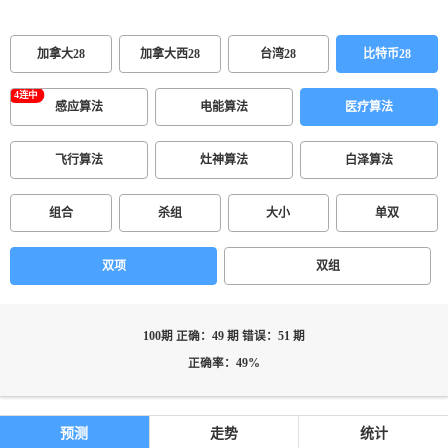
加拿大28
加拿大西28
台湾28
比特币28
感应算法
电能算法
医疗算法
飞行算法
灶神算法
白泽算法
组合
杀组
大小
单双
双项
双组
100期 正确：49 期 错误：51 期
正确率：49%
预测
走势
统计