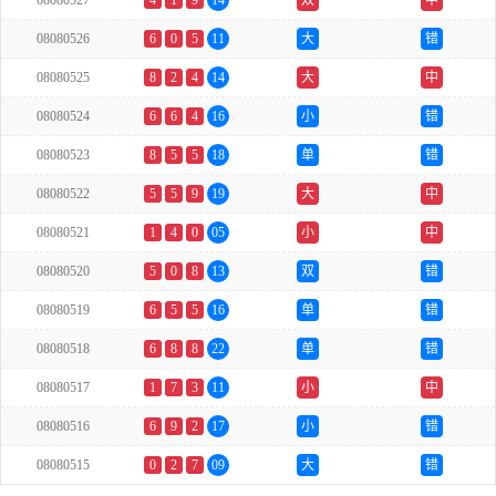
08080527
4
1
9
14
双
中
08080526
6
0
5
11
大
错
08080525
8
2
4
14
大
中
08080524
6
6
4
16
小
错
08080523
8
5
5
18
单
错
08080522
5
5
9
19
大
中
08080521
1
4
0
05
小
中
08080520
5
0
8
13
双
错
08080519
6
5
5
16
单
错
08080518
6
8
8
22
单
错
08080517
1
7
3
11
小
中
08080516
6
9
2
17
小
错
08080515
0
2
7
09
大
错