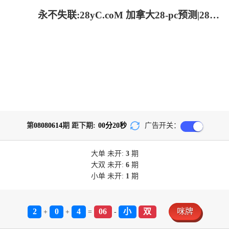
永不失联:28yC.coM 加拿大28-pc预测|28在线预测咪牌查询|加拿大PC在线预测|加拿大PC结果查询_专注研究咪牌_加拿大2.8_官方!
第
08080614
期 距下期:
00
分
20
秒
广告开关：
大单
未开:
3
期
大双
未开:
6
期
小单
未开:
1
期
2
0
4
06
小
双
咪牌
+
+
=
-