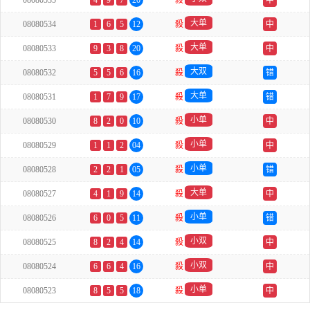
08080535
4
9
7
20
殺
中
大单
08080534
1
6
5
12
殺
中
大单
08080533
9
3
8
20
殺
中
大双
08080532
5
5
6
16
殺
错
大单
08080531
1
7
9
17
殺
错
小单
08080530
8
2
0
10
殺
中
小单
08080529
1
1
2
04
殺
中
小单
08080528
2
2
1
05
殺
错
大单
08080527
4
1
9
14
殺
中
小单
08080526
6
0
5
11
殺
错
小双
08080525
8
2
4
14
殺
中
小双
08080524
6
6
4
16
殺
中
小单
08080523
8
5
5
18
殺
中