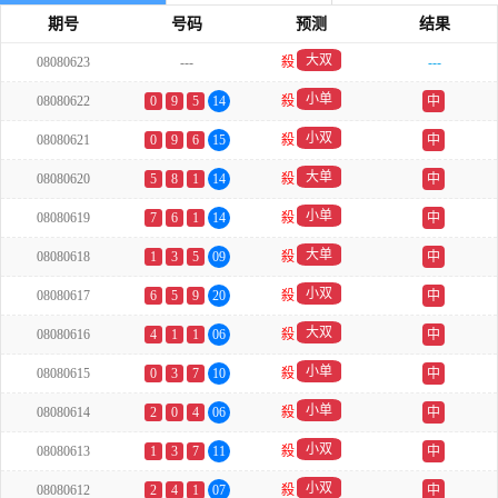
期号
号码
预测
结果
大双
08080623
---
殺
---
小单
08080622
0
9
5
14
殺
中
小双
08080621
0
9
6
15
殺
中
大单
08080620
5
8
1
14
殺
中
小单
08080619
7
6
1
14
殺
中
大单
08080618
1
3
5
09
殺
中
小双
08080617
6
5
9
20
殺
中
大双
08080616
4
1
1
06
殺
中
小单
08080615
0
3
7
10
殺
中
小单
08080614
2
0
4
06
殺
中
小双
08080613
1
3
7
11
殺
中
小双
08080612
2
4
1
07
殺
中