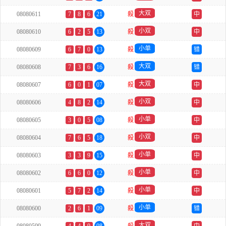
大双
08080611
7
8
6
21
殺
中
小双
08080610
6
2
5
13
殺
中
小单
08080609
6
7
0
13
殺
错
大双
08080608
7
3
6
16
殺
错
大双
08080607
6
0
1
07
殺
中
小双
08080606
4
8
2
14
殺
中
小单
08080605
3
0
5
08
殺
中
小双
08080604
7
6
5
18
殺
中
小单
08080603
3
3
9
15
殺
中
小单
08080602
6
6
0
12
殺
中
小单
08080601
5
7
2
14
殺
中
小单
08080600
2
6
1
09
殺
错
大双