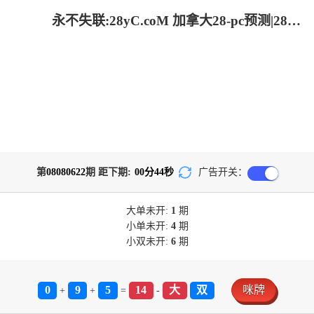
永不失联:28yC.coM 加拿大28-pc预测|28在线预测咪牌查询|加拿大PC在线预测|加拿大PC结果查询_专注研究咪牌_加拿大2.8_官方!
第
08080622
期 距下期:
00
分
43
秒
广告开关：
大单
未开:
1
期
小单
未开:
4
期
小双
未开:
6
期
0
9
5
14
大
双
咪牌
+
+
=
-