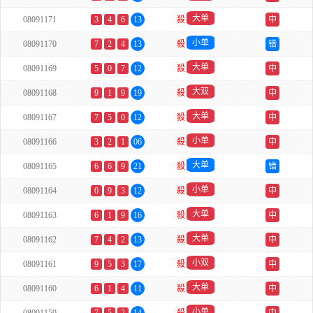
大单
08091171
3
4
6
13
殺
中
小单
08091170
7
2
4
13
殺
错
大单
08091169
5
0
7
12
殺
中
大双
08091168
9
1
9
19
殺
中
大单
08091167
7
5
0
12
殺
中
小单
08091166
3
2
1
06
殺
中
大单
08091165
6
6
9
21
殺
错
小单
08091164
0
9
3
12
殺
中
大单
08091163
6
1
9
16
殺
中
大单
08091162
7
4
2
13
殺
中
小双
08091161
9
5
3
17
殺
中
大单
08091160
6
1
4
11
殺
中
小单