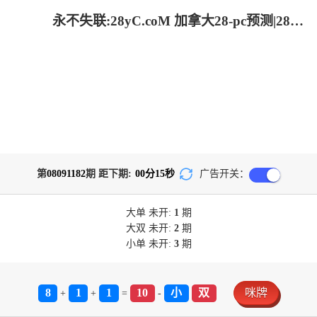
永不失联:28yC.coM 加拿大28-pc预测|28在线预测咪牌查询|加拿大PC在线预测|加拿大PC结果查询_专注研究咪牌_加拿大2.8_官方!
第
08091182
期 距下期:
00
分
14
秒
广告开关：
大单
未开:
1
期
大双
未开:
2
期
小单
未开:
3
期
8
1
1
10
小
双
咪牌
+
+
=
-