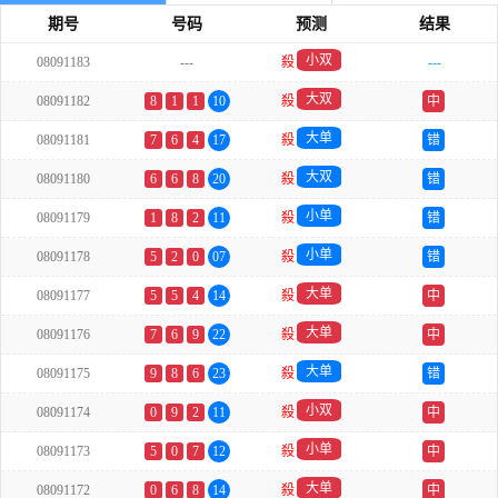
期号
号码
预测
结果
小双
08091183
---
殺
---
大双
08091182
8
1
1
10
殺
中
大单
08091181
7
6
4
17
殺
错
大双
08091180
6
6
8
20
殺
错
小单
08091179
1
8
2
11
殺
错
小单
08091178
5
2
0
07
殺
错
大单
08091177
5
5
4
14
殺
中
大单
08091176
7
6
9
22
殺
中
大单
08091175
9
8
6
23
殺
错
小双
08091174
0
9
2
11
殺
中
小单
08091173
5
0
7
12
殺
中
大单
08091172
0
6
8
14
殺
中