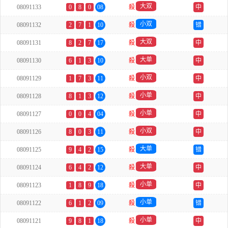
大双
08091133
0
8
0
08
殺
中
小双
08091132
2
7
1
10
殺
错
大双
08091131
8
2
7
17
殺
中
大单
08091130
6
1
3
10
殺
中
小双
08091129
1
7
3
11
殺
中
小单
08091128
8
1
3
12
殺
中
小单
08091127
0
0
4
04
殺
中
小双
08091126
8
0
3
11
殺
中
大单
08091125
9
4
2
15
殺
错
大单
08091124
6
4
2
12
殺
中
小单
08091123
1
8
9
18
殺
中
小单
08091122
6
1
2
09
殺
错
小单
08091121
9
8
1
18
殺
中