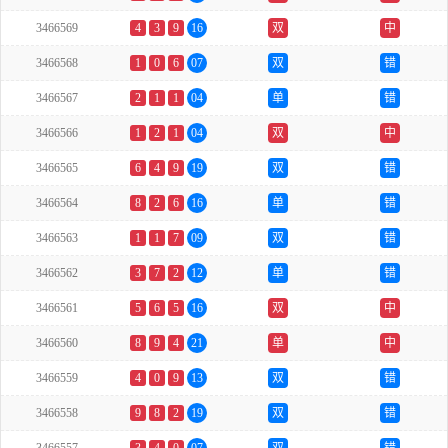
3466569
4
3
9
16
双
中
3466568
1
0
6
07
双
错
3466567
2
1
1
04
单
错
3466566
1
2
1
04
双
中
3466565
6
4
9
19
双
错
3466564
8
2
6
16
单
错
3466563
1
1
7
09
双
错
3466562
3
7
2
12
单
错
3466561
5
6
5
16
双
中
3466560
8
9
4
21
单
中
3466559
4
0
9
13
双
错
3466558
9
8
2
19
双
错