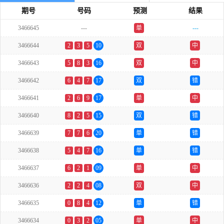
期号
号码
预测
结果
3466645
---
单
---
3466644
2
3
5
10
双
中
3466643
5
8
3
16
双
中
3466642
6
4
7
17
双
错
3466641
2
6
9
17
单
中
3466640
8
2
5
15
双
错
3466639
7
7
6
20
单
错
3466638
5
4
7
16
单
错
3466637
6
2
1
09
单
中
3466636
2
2
4
08
双
中
3466635
0
8
4
12
单
错
3466634
0
3
2
05
单
中