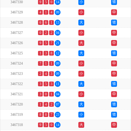
3467330
9
5
0
14
小
错
3467329
4
1
4
09
小
中
3467328
6
6
1
13
大
错
3467327
0
2
2
04
小
中
3467326
9
5
7
21
大
中
3467325
1
3
8
12
大
错
3467324
7
1
1
09
小
中
3467323
2
4
3
09
小
中
3467322
3
5
3
11
大
错
3467321
3
0
1
04
小
中
3467320
1
4
2
07
大
错
3467319
8
8
7
23
小
错
3467318
9
5
0
14
大
中