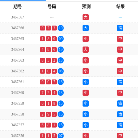
期号
号码
预测
结果
3467367
---
大
---
单
3467366
0
7
3
10
大
错
3467365
1
8
0
09
小
中
3467364
4
9
6
19
大
中
3467363
8
3
2
13
小
中
3467362
1
0
4
05
小
中
3467361
9
0
7
16
小
错
3467360
7
2
4
13
小
中
3467359
6
1
8
15
小
错
3467358
2
9
5
16
小
错
3467357
6
8
1
15
小
错
3467356
1
1
5
07
小
中