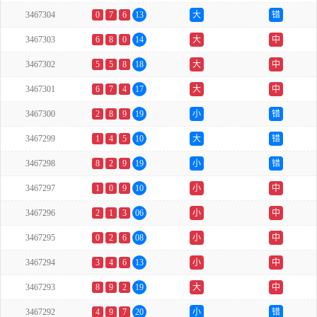
3467304
0
7
6
13
大
错
3467303
6
8
0
14
大
中
3467302
5
5
8
18
大
中
3467301
6
7
4
17
大
中
3467300
2
8
9
19
小
错
3467299
1
4
5
10
大
错
3467298
8
2
9
19
小
错
3467297
1
0
9
10
小
中
3467296
2
1
3
06
小
中
3467295
0
2
6
08
小
中
3467294
3
4
6
13
小
中
3467293
8
9
2
19
大
中
3467292
4
9
7
20
小
错