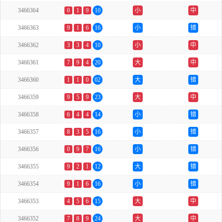
3466364
0
1
9
10
小
中
3466363
9
1
6
16
小
错
3466362
3
3
4
10
小
中
3466361
7
9
4
20
大
中
3466360
1
1
0
02
大
错
3466359
9
5
9
23
大
中
3466358
6
4
4
14
小
错
3466357
8
3
5
16
小
错
3466356
0
9
7
16
小
错
3466355
9
2
1
12
大
错
3466354
9
1
6
16
小
错
3466353
4
5
6
15
大
中
3466352
7
8
9
24
大
中