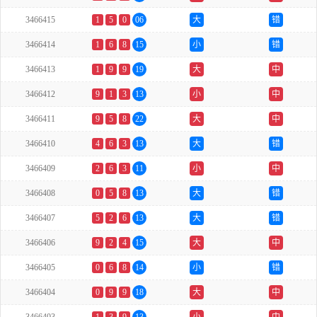
3466415
1
5
0
06
大
错
3466414
1
6
8
15
小
错
3466413
1
9
9
19
大
中
3466412
9
1
3
13
小
中
3466411
9
5
8
22
大
中
3466410
4
6
3
13
大
错
3466409
2
6
3
11
小
中
3466408
0
5
8
13
大
错
3466407
5
2
6
13
大
错
3466406
9
2
4
15
大
中
3466405
0
6
8
14
小
错
3466404
0
9
9
18
大
中