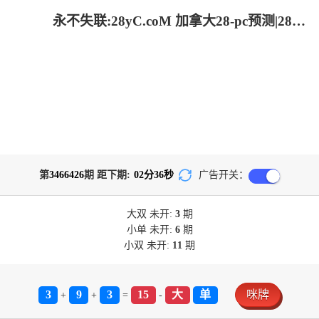
永不失联:28yC.coM 加拿大28-pc预测|28在线预测咪牌查询|加拿大PC在线预测|加拿大PC结果查询_专注研究咪牌_加拿大2.8_官方!
第
3466426
期 距下期:
02
分
36
秒
广告开关：
大双
未开:
3
期
小单
未开:
6
期
小双
未开:
11
期
3
9
3
15
大
单
咪牌
+
+
=
-