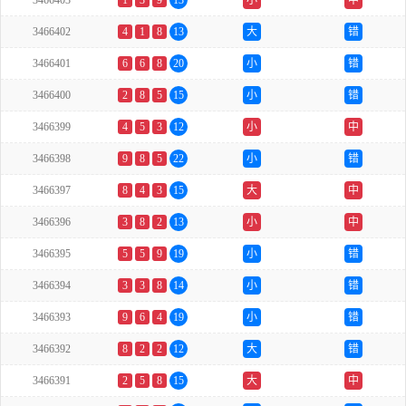
3466403
1
3
9
13
小
中
3466402
4
1
8
13
大
错
3466401
6
6
8
20
小
错
3466400
2
8
5
15
小
错
3466399
4
5
3
12
小
中
3466398
9
8
5
22
小
错
3466397
8
4
3
15
大
中
3466396
3
8
2
13
小
中
3466395
5
5
9
19
小
错
3466394
3
3
8
14
小
错
3466393
9
6
4
19
小
错
3466392
8
2
2
12
大
错
3466391
2
5
8
15
大
中