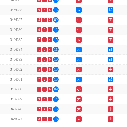
3466339
8
6
4
18
大
中
3466338
0
5
8
13
大
错
3466337
5
2
2
09
小
中
3466336
9
2
1
12
小
中
3466335
7
4
4
15
大
中
3466334
1
6
4
11
大
错
3466333
1
9
0
10
大
错
3466332
5
4
9
18
大
中
3466331
7
2
4
13
大
错
3466330
1
2
6
09
小
中
3466329
9
4
1
14
大
中
3466328
2
4
9
15
大
中
3466327
8
8
2
18
大
中