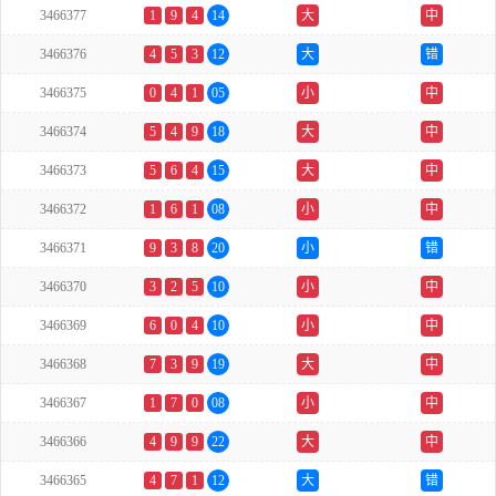
3466377
1
9
4
14
大
中
3466376
4
5
3
12
大
错
3466375
0
4
1
05
小
中
3466374
5
4
9
18
大
中
3466373
5
6
4
15
大
中
3466372
1
6
1
08
小
中
3466371
9
3
8
20
小
错
3466370
3
2
5
10
小
中
3466369
6
0
4
10
小
中
3466368
7
3
9
19
大
中
3466367
1
7
0
08
小
中
3466366
4
9
9
22
大
中
3466365
4
7
1
12
大
错