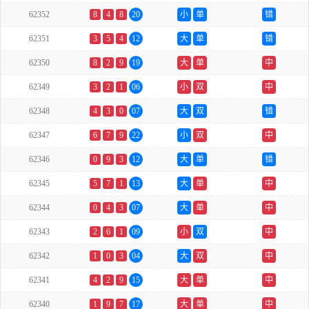
62352
8
4
8
20
小
单
错
62351
3
5
4
12
大
单
错
62350
8
2
9
19
大
单
中
62349
3
2
1
06
小
双
中
62348
4
3
0
07
大
双
错
62347
6
7
9
22
小
双
中
62346
0
9
3
12
大
单
错
62345
5
7
1
13
大
单
中
62344
0
4
3
07
大
单
中
62343
2
6
1
09
小
双
中
62342
1
0
3
04
大
双
中
62341
4
2
9
15
大
单
中
62340
1
9
7
17
大
单
中