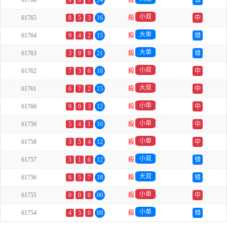
61766
9
8
7
24
殺
错
小双
61765
8
5
3
16
殺
中
大单
61764
9
4
2
15
殺
错
大单
61763
3
9
9
21
殺
错
小双
61762
7
3
6
16
殺
中
大双
61761
6
7
2
15
殺
中
小单
61760
9
0
3
12
殺
中
小单
61759
5
4
1
10
殺
中
小单
61758
3
5
4
12
殺
中
小双
61757
5
1
6
12
殺
错
大双
61756
6
5
7
18
殺
错
小单
61755
0
0
0
00
殺
中
小单
61754
4
5
0
09
殺
错