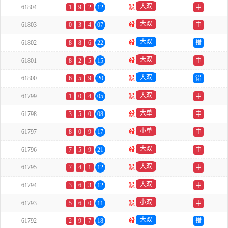
大双
61804
1
9
2
12
殺
中
大双
61803
0
3
4
07
殺
中
大双
61802
8
8
6
22
殺
错
大双
61801
8
2
5
15
殺
中
大双
61800
6
5
9
20
殺
错
大双
61799
1
0
4
05
殺
中
大单
61798
3
5
0
08
殺
中
小单
61797
8
0
9
17
殺
中
大双
61796
7
5
9
21
殺
中
大双
61795
7
4
1
12
殺
中
大双
61794
3
6
3
12
殺
中
小双
61793
5
6
0
11
殺
中
大双
61792
2
9
7
18
殺
错