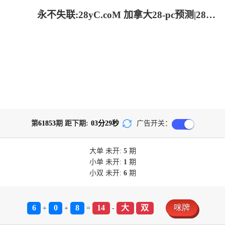
永不失联:28yC.coM 加拿大28-pc预测|28在线预测咪牌查询|加拿大PC在线预测|加拿大PC结果查询_专注研究咪牌_加拿大2.8_官方!
第
61853
期 距下期:
03
分
29
秒
广告开关：
大单
未开:
5
期
小单
未开:
1
期
小双
未开:
6
期
6
0
8
14
大
双
咪牌
+
+
=
-