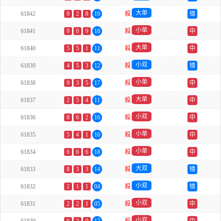
大单
61842
9
2
8
19
殺
错
小单
61841
9
0
9
18
殺
中
大单
61840
5
5
1
11
殺
中
小双
61839
4
5
3
12
殺
错
小单
61838
9
3
5
17
殺
中
大单
61837
2
5
4
11
殺
中
小双
61836
8
6
2
16
殺
中
小单
61835
5
4
1
10
殺
中
小单
61834
6
6
6
18
殺
中
大双
61833
8
3
3
14
殺
错
小双
61832
2
1
1
04
殺
错
小双
61831
2
2
1
05
殺
中
小双