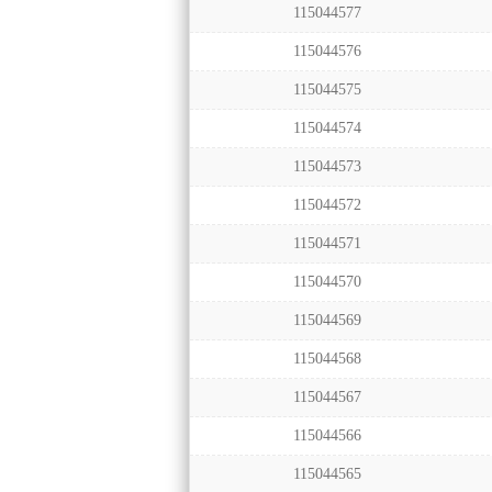
115044577
115044576
115044575
115044574
115044573
115044572
115044571
115044570
115044569
115044568
115044567
115044566
115044565