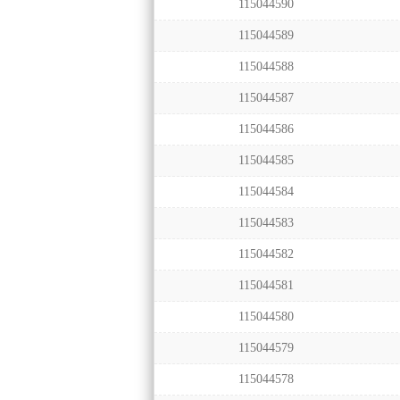
115044590
115044589
115044588
115044587
115044586
115044585
115044584
115044583
115044582
115044581
115044580
115044579
115044578