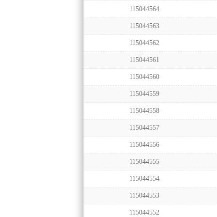
115044564
115044563
115044562
115044561
115044560
115044559
115044558
115044557
115044556
115044555
115044554
115044553
115044552