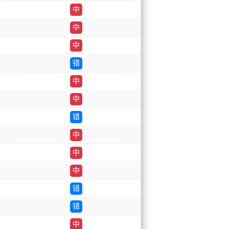
中
中
中
错
中
中
错
中
中
中
错
错
中