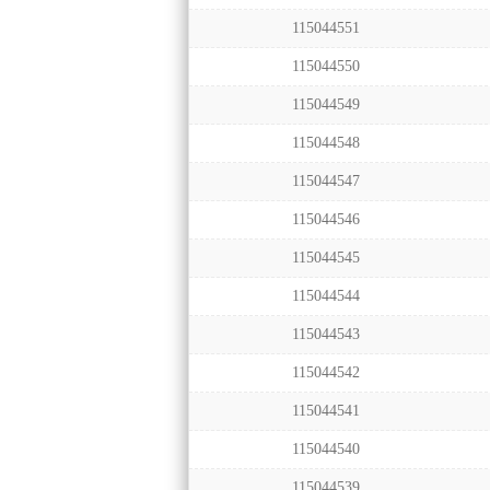
115044551
115044550
115044549
115044548
115044547
115044546
115044545
115044544
115044543
115044542
115044541
115044540
115044539