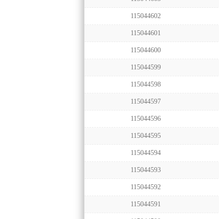
115044602
115044601
115044600
115044599
115044598
115044597
115044596
115044595
115044594
115044593
115044592
115044591