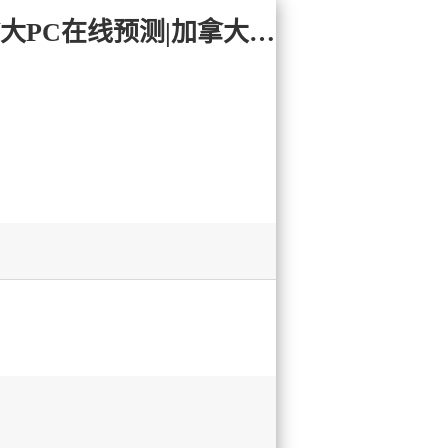
永不失联:28yC.coM 加拿大28-pc预测|28在线预测咪牌查询|加拿大PC在线预测|加拿大PC结果查询_专注研究咪牌_加拿大2.8_官方!