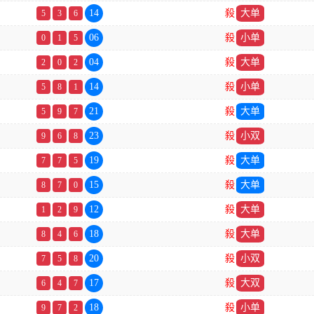
14
殺
大单
5
3
6
06
殺
小单
0
1
5
04
殺
大单
2
0
2
14
殺
小单
5
8
1
21
殺
大单
5
9
7
23
殺
小双
9
6
8
19
殺
大单
7
7
5
15
殺
大单
8
7
0
12
殺
大单
1
2
9
18
殺
大单
8
4
6
20
殺
小双
7
5
8
17
殺
大双
6
4
7
18
殺
小单
9
7
2