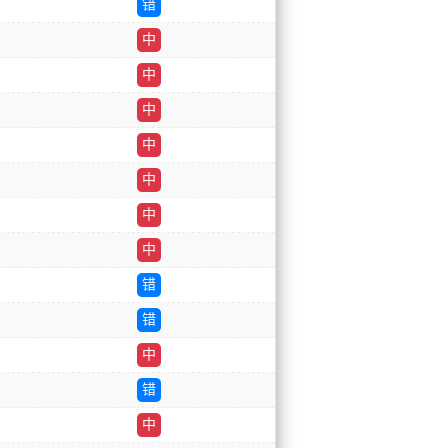
错
中
中
中
中
中
中
中
错
错
中
错
中