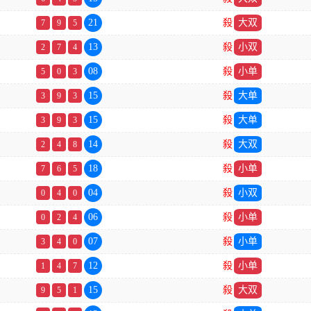
21
殺
大双
7
9
5
13
殺
小双
2
7
4
08
殺
小单
5
0
3
15
殺
大单
3
9
3
15
殺
大单
3
9
3
14
殺
大双
2
4
8
18
殺
小单
7
6
5
04
殺
小双
0
4
0
06
殺
小单
0
2
4
07
殺
小单
3
4
0
12
殺
小单
1
4
7
15
殺
大双
9
5
1