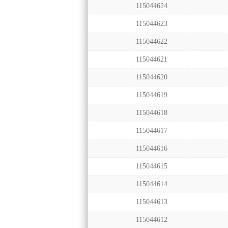
115044624
115044623
115044622
115044621
115044620
115044619
115044618
115044617
115044616
115044615
115044614
115044613
115044612