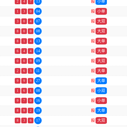
13
殺
小单
2
4
7
04
殺
小单
1
3
0
07
殺
大双
3
0
4
08
殺
大双
8
0
0
13
殺
大单
8
1
4
14
殺
大单
6
4
4
09
殺
大双
0
0
9
11
殺
大单
2
6
3
27
殺
大单
9
9
9
08
殺
小双
1
6
1
16
殺
小单
9
7
0
19
殺
大单
8
9
2
17
殺
大双
8
3
6