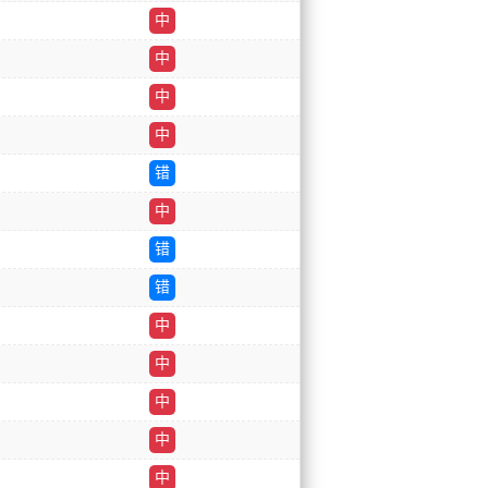
中
中
中
中
错
中
错
错
中
中
中
中
中