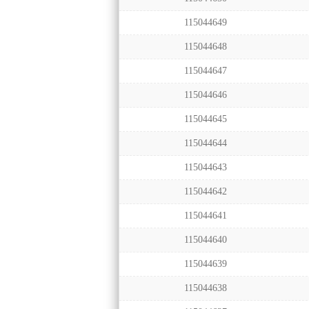
115044649
115044648
115044647
115044646
115044645
115044644
115044643
115044642
115044641
115044640
115044639
115044638