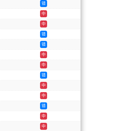
错
中
中
错
错
中
中
错
中
中
错
中
中