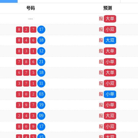
号码
预测
---
殺
大单
17
殺
小双
8
2
7
18
殺
大双
8
4
6
12
殺
大单
8
3
1
21
殺
小单
7
8
6
18
殺
大单
6
7
5
11
殺
小双
3
7
1
03
殺
小单
1
0
2
19
殺
小单
3
9
7
09
殺
大双
2
4
3
17
殺
小双
8
0
9
15
殺
大双
6
4
5