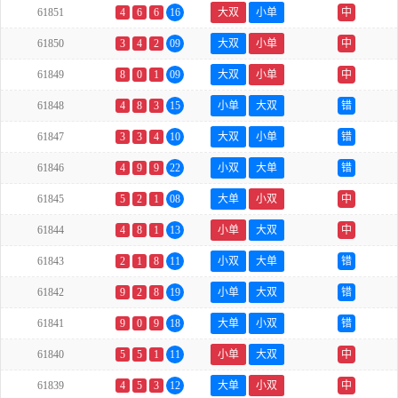
61851
4
6
6
16
大双
小单
中
61850
3
4
2
09
大双
小单
中
61849
8
0
1
09
大双
小单
中
61848
4
8
3
15
小单
大双
错
61847
3
3
4
10
大双
小单
错
61846
4
9
9
22
小双
大单
错
61845
5
2
1
08
大单
小双
中
61844
4
8
1
13
小单
大双
中
61843
2
1
8
11
小双
大单
错
61842
9
2
8
19
小单
大双
错
61841
9
0
9
18
大单
小双
错
61840
5
5
1
11
小单
大双
中
61839
4
5
3
12
大单
小双
中