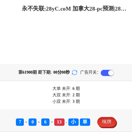
永不失联:28yC.coM 加拿大28-pc预测|28在线预测咪牌查询|加拿大PC在线预测|加拿大PC结果查询_专注研究咪牌_加拿大2.8_官方!
第
61900
期 距下期:
00
分
08
秒
广告开关：
大单
未开:
6
期
大双
未开:
2
期
小双
未开:
3
期
7
0
6
13
小
单
咪牌
+
+
=
-