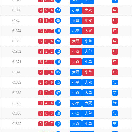
61877
9
8
0
17
大双
小单
错
61876
9
9
6
24
小单
大双
中
61875
1
1
4
06
大单
小双
中
61874
3
8
7
18
小单
大双
中
61873
6
8
6
20
大双
小单
中
61872
8
2
2
12
小双
大单
中
61871
6
6
4
16
大双
小单
中
61870
2
3
0
05
大双
小单
中
61869
2
4
9
15
小单
大双
错
61868
1
2
4
07
小双
大单
错
61867
0
4
8
12
小单
大双
错
61866
7
8
3
18
小双
大单
错
61865
5
0
7
12
大双
小单
错