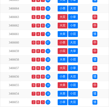
3466665
1
4
3
08
大双
小单
错
3466664
3
1
6
10
小单
大双
错
3466663
6
4
4
14
大双
小单
中
3466662
7
9
8
24
大双
小单
中
3466661
7
4
7
18
大单
小双
错
3466660
0
0
7
07
小单
大双
中
3466659
0
8
4
12
小双
大单
中
3466658
7
4
7
18
大单
小双
错
3466657
8
6
8
22
大双
小单
中
3466656
2
6
0
08
小单
大双
错
3466655
9
7
3
19
大单
小双
中
3466654
7
8
3
18
大单
小双
错
3466653
2
8
5
15
小单
大双
错