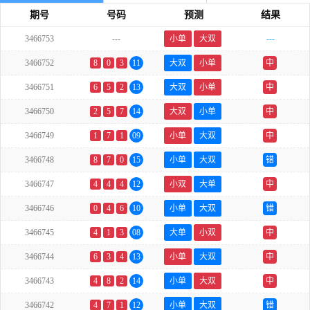
期号
号码
预测
结果
3466753
---
小单
大双
---
3466752
8
0
3
11
大双
小单
中
3466751
6
5
2
13
大双
小单
中
3466750
2
5
7
14
大双
小单
中
3466749
1
7
1
09
小单
大双
中
3466748
8
7
0
15
小单
大双
错
3466747
4
4
4
12
小双
大单
中
3466746
0
4
6
10
小单
大双
错
3466745
4
1
3
08
大单
小双
中
3466744
6
3
4
13
小单
大双
中
3466743
4
8
2
14
小单
大双
中
3466742
4
7
1
12
小单
大双
错