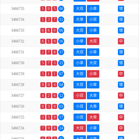
3466735
1
0
5
06
大双
小单
错
3466734
1
3
7
11
大单
小双
错
3466733
0
6
0
06
大双
小单
错
3466732
6
1
9
16
小单
大双
中
3466731
2
7
8
17
大双
小单
错
3466730
5
7
3
15
小单
大双
错
3466729
5
1
1
07
大双
小单
中
3466728
0
0
4
04
大双
小单
错
3466727
4
2
6
12
小双
大单
中
3466726
0
3
0
03
小双
大单
错
3466725
3
5
9
17
小双
大单
中
3466724
7
9
8
24
大双
小单
中