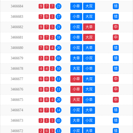
3466684
9
7
7
23
小单
大双
错
3466683
7
9
1
17
小单
大双
错
3466682
9
7
5
21
小双
大单
中
3466681
9
7
2
18
小单
大双
中
3466680
7
9
4
20
小双
大单
错
3466679
2
0
1
03
大单
小双
错
3466678
4
4
2
10
大双
小单
错
3466677
6
0
5
11
小单
大双
中
3466676
0
9
2
11
小单
大双
中
3466675
8
8
4
20
大双
小单
中
3466674
6
7
1
14
小双
大单
错
3466673
3
1
1
05
大单
小双
错
3466672
2
6
5
13
小双
大单
错