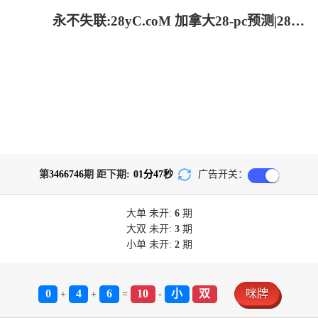
永不失联:28yC.coM 加拿大28-pc预测|28在线预测咪牌查询|加拿大PC在线预测|加拿大PC结果查询_专注研究咪牌_加拿大2.8_官方!
第
3466746
期 距下期:
01
分
47
秒
广告开关：
大单
未开:
6
期
大双
未开:
3
期
小单
未开:
2
期
0
4
6
10
小
双
咪牌
+
+
=
-