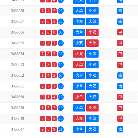
3466659
0
8
4
12
大双
小单
错
3466658
7
4
7
18
大单
小双
错
3466657
8
6
8
22
小双
大单
错
3466656
2
6
0
08
大单
小双
中
3466655
9
7
3
19
小双
大单
中
3466654
7
8
3
18
大双
小单
中
3466653
2
8
5
15
大单
小双
中
3466652
1
4
2
07
大单
小双
错
3466651
2
7
1
10
小单
大双
错
3466650
8
1
4
13
小单
大双
中
3466649
1
7
2
10
大单
小双
中
3466648
6
6
8
20
大双
小单
中
3466647
9
3
9
21
小单
大双
错